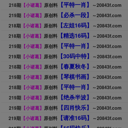
【平特一肖】
218期
【小诸葛】
原创料
～20843f.com
【必杀一段】
219期
【小诸葛】
原创料
～20843f.com
【左姐16码】
218期
【小诸葛】
原创料
～20843f.com
【精选16码】
218期
【小诸葛】
原创料
～20843f.com
【平特一肖】
219期
【小诸葛】
原创料
～20843f.com
【30码中特】
219期
【小诸葛】
原创料
～20843f.com
【春夏秋冬】
218期
【小诸葛】
原创料
～20843f.com
【琴棋书画】
219期
【小诸葛】
原创料
～20843f.com
【平特一肖】
218期
【小诸葛】
原创料
～20843f.com
【绝杀半波】
219期
【小诸葛】
原创料
～20843f.com
【四肖快乐】
219期
【小诸葛】
原创料
～20843f.com
【请准16码】
219期
【小诸葛】
原创料
～20843f.com
【16码快乐】