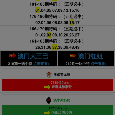
181-185期特码：（五期必中）
01
.04.05.07.09.13.15.16
176-180期特码：（五期必中）
02.04.05.06.08.09.
15
.17
166-170期特码：（五期必中）
01.02.
03
.08.10.20.26.27
161-165期特码：（五期必中）
26.31.36.
37
.38.39.48.49
澳门大三巴
澳门红姐
219期一码中特
点击查看>
219期一码中特
点击查看>
澳踏雪无痕
788840f.com
查看规律家野
澳水果奶奶
177702f.com
内幕12码12码