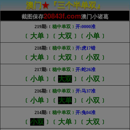
澳门
★
『三个半单双』
20843f.com
截图保存
澳门小诸葛
219期:﹝
稳中单双﹞
开:0000准
﹝大单﹞﹝
大双
﹞﹝小单﹞
218期:﹝
稳中单双﹞
开:虎17错
﹝大单﹞﹝
大双
﹞﹝小双﹞
217期:﹝
稳中单双﹞
开:蛇26准
﹝小单﹞﹝
大双
﹞﹝小双﹞
216期:﹝
稳中单双﹞
开:马37准
﹝小单﹞﹝
大单
﹞﹝小双﹞
214期:﹝
稳中单双﹞
开:兔04准
﹝
小双
﹞﹝
大单
﹞﹝大双﹞