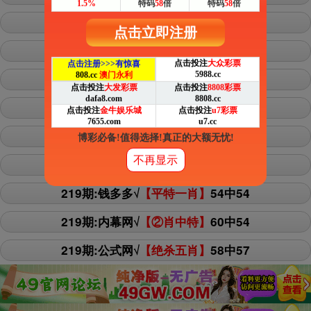
1.5%
特码
58
倍
特码
58
倍
219期:财富论坛
【无错六码】
63中62
点击立即注册
219期:水果奶奶
【牛逼13码】
52中50
点击投注
大众彩票
点击注册>>>有惊喜
5988.cc
808.cc
澳门永利
219期:老钱庄√
【一头中特】
49中47
点击投注
大发彩票
点击投注
8808彩票
dafa8.com
8808.cc
219期:横财富√
【二码中特】
80中78
点击投注
金牛娱乐城
点击投注
u7彩票
7655.com
u7.cc
219期:白小姐√
【三尾爆特】
39中37
博彩必备!值得选择!真正的大额无忧!
不再显示
219期:澳门马会
【一肖⑩码】
95中82
219期:钱多多√
【平特一肖】
54中54
219期:内幕网√
【②肖中特】
60中54
219期:公式网√
【绝杀五肖】
58中57