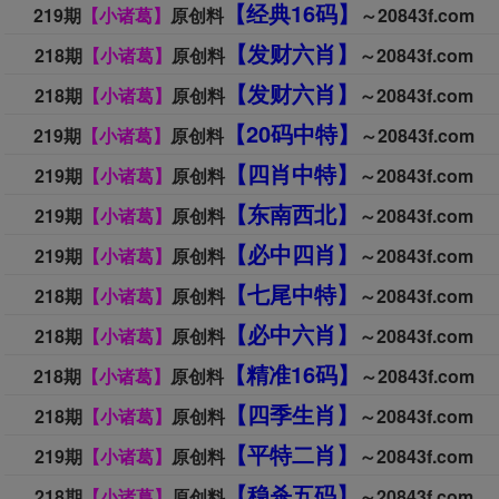
【经典16码】
219期
【小诸葛】
原创料
～20843f.com
【发财六肖】
218期
【小诸葛】
原创料
～20843f.com
【发财六肖】
218
期
【小诸葛】
原创料
～20843f.com
【20码中特】
219期
【小诸葛】
原创料
～20843f.com
【四肖中特】
219期
【小诸葛】
原创料
～20843f.com
【东南西北】
219期
【小诸葛】
原创料
～20843f.com
【必中四肖】
219期
【小诸葛】
原创料
～20843f.com
【七尾中特】
218期
【小诸葛】
原创料
～20843f.com
【必中六肖】
218期
【小诸葛】
原创料
～20843f.com
【精准16码】
218期
【小诸葛】
原创料
～20843f.com
【四季生肖】
218期
【小诸葛】
原创料
～20843f.com
【平特二肖】
219期
【小诸葛】
原创料
～20843f.com
【稳杀五码】
218期
【小诸葛】
原创料
～20843f.com