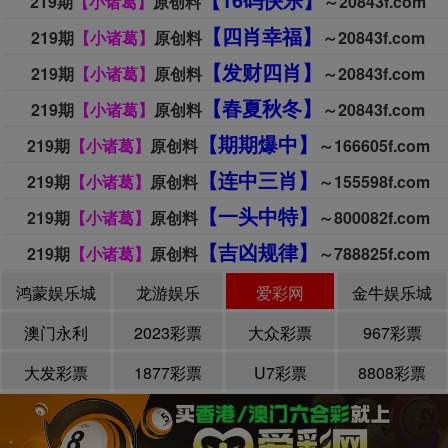
219期
【小诸葛】
原创料
～20843f.com
【四肖幸福】
219期
【小诸葛】
原创料
～20843f.com
【发财四肖】
219期
【小诸葛】
原创料
～20843f.com
【春夏秋冬】
219期
【小诸葛】
原创料
～20843f.com
【期期爆中】
219期
【小诸葛】
原创料
～166605f.com
【连中三肖】
219期
【小诸葛】
原创料
～155598f.com
【一头中特】
219期
【小诸葛】
原创料
～800082f.com
【吉凶规律】
219期
【小诸葛】
原创料
～788825f.com
鸿蒙娱乐城
龙游娱乐
爱彩网
金牛娱乐城
澳门永利
2023彩票
大众彩票
967彩票
大发彩票
1877彩票
U7彩票
8808彩票