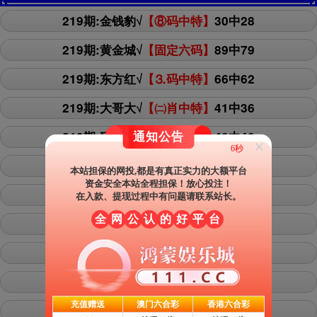
219期:金钱豹√
【⑧码中特】
30中28
219期:黄金城√
【固定六码】
89中79
219期:东方红√
【⒊码中特】
66中62
219期:大哥大√
【㈡肖中特】
41中36
219期:研究生√
【三期三码】
48中48
通知公告
×
5秒
219期:八方来财
【稳杀三头】
56中51
本站担保的网投,都是有真正实力的大额平台
资金安全本站全程担保！放心投注！
219期:生财有道
【三码中特】
37中28
在入款、提现过程中有问题请联系站长。
全
网
公
认
的
好
平
台
219期:淘码网√
【爆庄五码】
38中33
219期:聚宝盆√
【无错单双】
19中18
219期:澳门跑狗
【开奖一码】
30中30
充值赠送
澳门六合彩
香港六合彩
219期:管家婆√
【二门中特】
58中53