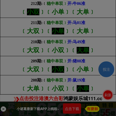
212期:﹝
稳中单双﹞
开:牛06准
﹝
小双
﹞﹝
小单
﹞﹝大单﹞
211期:﹝
稳中单双﹞
开:马01准
﹝大双﹞﹝
小单
﹞﹝大单﹞
210期:﹝
稳中单双﹞
开:马49准
﹝大双﹞﹝
小双
﹞﹝
大单
﹞
209期:﹝
稳中单双﹞
开:猪08准
﹝大双﹞﹝
小双
﹞﹝小单﹞
投注
208期:﹝
稳中单双﹞
开:鼠19准
﹝大单﹞﹝
小双
﹞﹝
小单
﹞
刷新
点击投注港澳六合彩
鸿蒙娱乐城111.cc
点击下载
小诸葛最新下载APP上线啦~