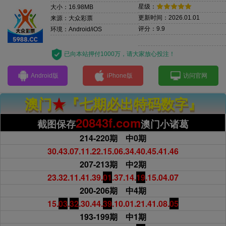
星级：
大小：16.98MB
更新时间：2026.01.01
来源：大众彩票
评分：9.9
环境：Android/iOS
已向本站押付1000万，请大家放心投注！
Android版
iPhone版
访问官网
澳门
★
『七期必出特码数字』
20843f.com
截图保存
澳门小诸葛
214-220期
中0期
30.43.07.11.22.15.06.34.40.45.41.46
207-213期
中2期
23.32.11.41.39.
01
.37.14.
19
.15.04.07
200-206期
中4期
15.
03
.
32
.30.44.
39
.10.01.21.41.08.
05
193-199期
中1期