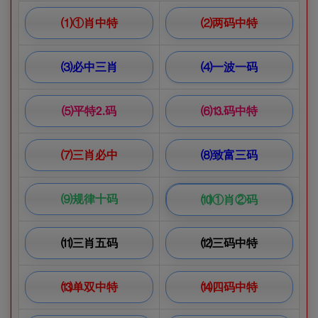
⑴①肖中特
⑵两码中特
⑶必中三肖
⑷一波一码
⑸平特2.码
⑹⒔码中特
⑺三肖必中
⑻致富三码
⑼规律十码
⑽①肖②码
⑾三肖五码
⑿三码中特
⒀单双中特
⒁四码中特