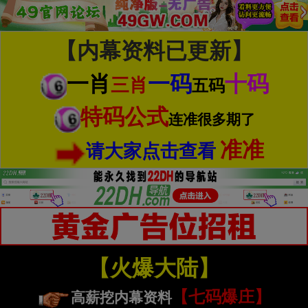
【内幕资料已更新】
一肖
一码
十码
三肖
五码
特码公式
连准很多期了
准准
请大家点击查看
【火爆大陆】
【七码爆庄】
高薪挖内幕资料